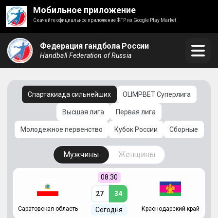
Мобильное приложение
Скачайте официальное приложение ФГР из Google Play Market
Федерация гандбола России
Handball Federation of Russia
Спартакиада сильнейших
OLIMPBET Суперлига
Высшая лига
Первая лига
Молодежное первенство
Кубок России
Сборные
Мужчины
Женщины
08:30
27
34
Саратовская область
Краснодарский край
Ч
Сегодня
ай