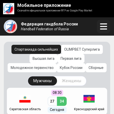
Мобильное приложение
Скачайте официальное приложение ФГР из Google Play Market
Федерация гандбола России
Handball Federation of Russia
Спартакиада сильнейших
OLIMPBET Суперлига
Высшая лига
Первая лига
Молодежное первенство
Кубок России
Сборные
Мужчины
Женщины
08:30
27
34
Саратовская область
Краснодарский край
Ч
Сегодня
ай