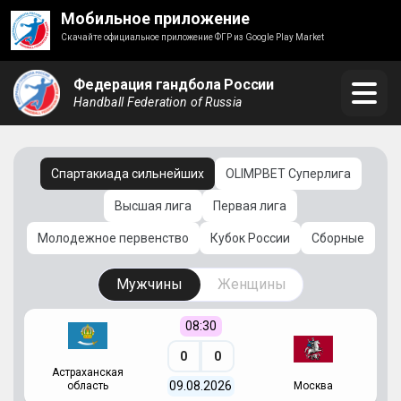
Мобильное приложение
Скачайте официальное приложение ФГР из Google Play Market
Федерация гандбола России
Handball Federation of Russia
Спартакиада сильнейших
OLIMPBET Суперлига
Высшая лига
Первая лига
Молодежное первенство
Кубок России
Сборные
Мужчины
Женщины
08:30
0
0
Астраханская
С
09.08.2026
область
Москва