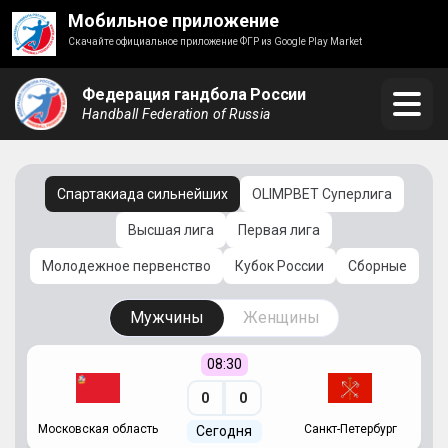
Мобильное приложение
Скачайте официальное приложение ФГР из Google Play Market
Федерация гандбола России
Handball Federation of Russia
Спартакиада сильнейших
OLIMPBET Суперлига
Высшая лига
Первая лига
Молодежное первенство
Кубок России
Сборные
Мужчины
Женщины
08:30
0
0
Московская область
Санкт-Петербург
Сегодня
ть