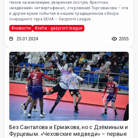
Чехов на максимуме, уверенная поступь брестчан,
«медвежий» четвертьфинал, откровения Торгованова – эти
и другие яркие события в нашем традиционном обзоре
очередного тура SEHA – Gazprom League.
#новости
#seha - gazprom league
25.01.2024
2055
Без Санталова и Ермакова, но с Дзёминым и
Фурцевым. «Чеховские медведи» – первые