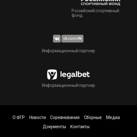
Российский спортивный
фонд
Информационный партнер
Информационный партнер
О ФГР
Новости
Соревнования
Сборные
Медиа
Документы
Контакты