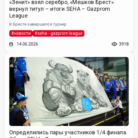
«Зенит» взял серебро, «Мешков Брест»
вернул титул – итоги SEHA – Gazprom
League
В Бресте завершился турнир
#новости
#seha - gazprom league
14.06.2026
3918
Определились пары участников 1/4 финала.