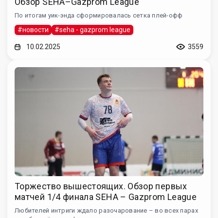
Обзор SEHA–Gazprom League
По итогам уик-энда сформировалась сетка плей-офф
#новости
#seha - gazprom league
10.02.2025
3559
Торжество вышестоящих. Обзор первых
матчей 1/4 финала SEHA – Gazprom League
Любителей интриги ждало разочарование – во всех парах