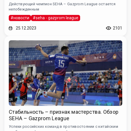
Действующий чемпион SEHA – Gazprom League остается
непобежденным
#новости
#seha - gazprom league
25.12.2023
2101
Стабильность – признак мастерства. Обзор
SEHA – Gazprom League
Успехи российских команд в противостоянии с китайским