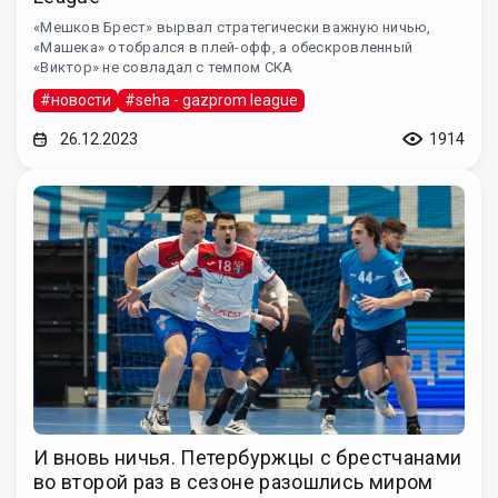
«Мешков Брест» вырвал стратегически важную ничью,
«Машека» отобрался в плей-офф, а обескровленный
«Виктор» не совладал с темпом СКА
#новости
#seha - gazprom league
26.12.2023
1914
И вновь ничья. Петербуржцы с брестчанами
во второй раз в сезоне разошлись миром