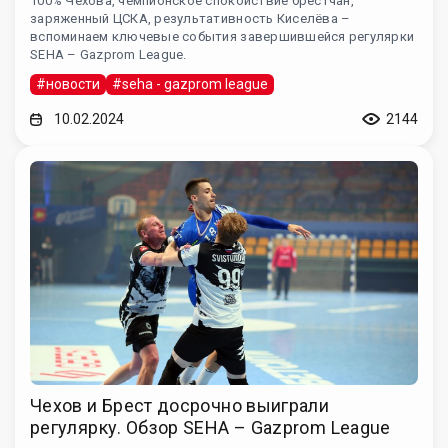
100% Чехова, чемпионское спокойствие брестчан,
заряженный ЦСКА, результативность Киселёва –
вспоминаем ключевые события завершившейся регулярки
SEHA – Gazprom League.
#новости
#seha - gazprom league
10.02.2024
2144
Чехов и Брест досрочно выиграли
регулярку. Обзор SEHA – Gazprom League