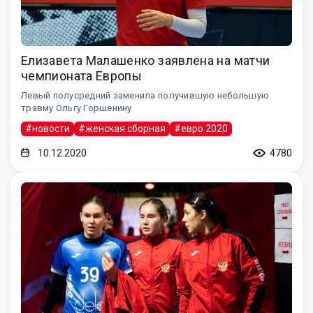
Елизавета Малашенко заявлена на матчи
чемпионата Европы
Левый полусредний заменила получившую небольшую
травму Ольгу Горшенину
#новости
#женская сборная
#евро 2020
10.12.2020
4780