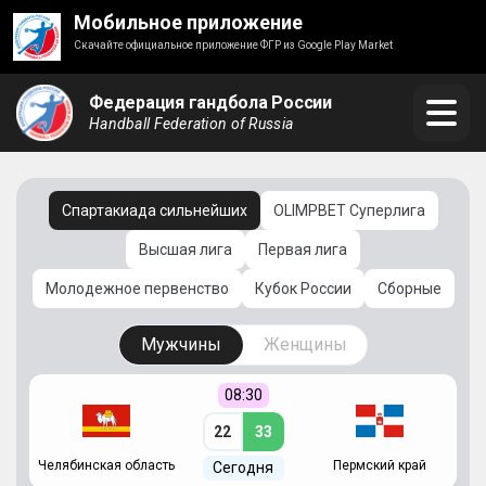
Мобильное приложение
Скачайте официальное приложение ФГР из Google Play Market
Федерация гандбола России
Handball Federation of Russia
Спартакиада сильнейших
OLIMPBET Суперлига
Высшая лига
Первая лига
Молодежное первенство
Кубок России
Сборные
Мужчины
Женщины
08:30
22
33
Челябинская область
Пермский край
С
Сегодня