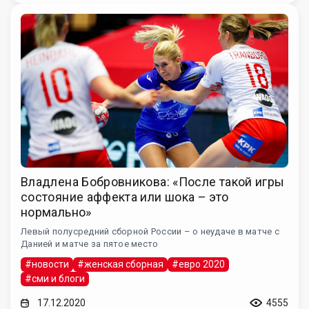
Владлена Бобровникова: «После такой игры
состояние аффекта или шока – это
нормально»
Левый полусредний сборной России – о неудаче в матче с
Данией и матче за пятое место
#новости
#женская сборная
#евро 2020
#сми и блоги
17.12.2020
4555