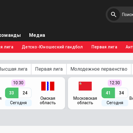
команды
Медиа
я лига
Детско-Юношеский гандбол
Первая лига
Ан
Высшая лига
Первая лига
Молодежное первенство
10:30
12:30
33
24
41
34
я
Омская
Московская
В
Сегодня
область
область
Сегодня