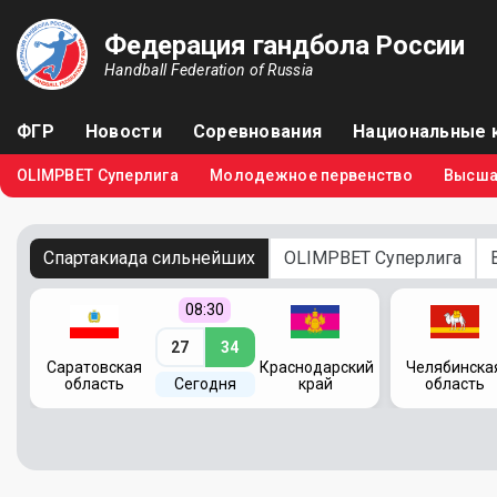
Федерация гандбола России
Handball Federation of Russia
ФГР
Новости
Соревнования
Национальные 
OLIMPBET Суперлига
Молодежное первенство
Высша
Спартакиада сильнейших
OLIMPBET Суперлига
08:30
27
34
кий
Саратовская
Краснодарский
Челябинска
область
Сегодня
край
область