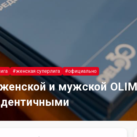
ига
#женская суперлига
#официально
женской и мужской OLIM
 идентичными