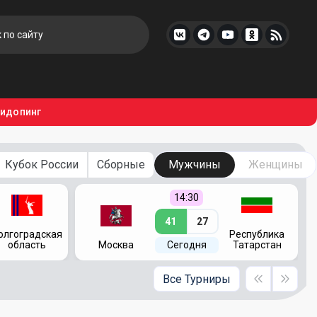
тидопинг
Кубок России
Сборные
Мужчины
Женщины
14:30
41
27
олгоградская
Республика
область
Москва
Сегодня
Татарстан
Все Турниры