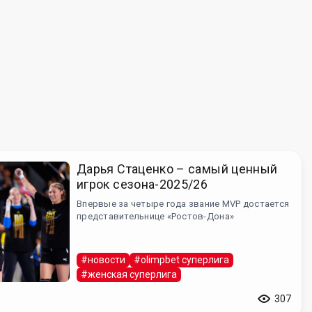
Дарья Стаценко – самый ценный
игрок сезона-2025/26
Впервые за четыре года звание MVP достается
представительнице «Ростов-Дона»
#новости
#olimpbet суперлига
#женская суперлига
307