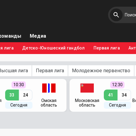
команды
Медиа
я лига
Детско-Юношеский гандбол
Первая лига
Ан
Высшая лига
Первая лига
Молодежное первенство
10:30
12:30
33
24
41
34
я
Омская
Московская
В
Сегодня
область
область
Сегодня