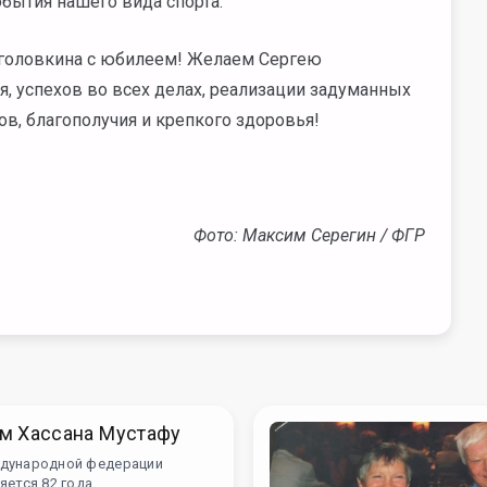
бытия нашего вида спорта.
головкина с юбилеем!
Желаем Сергею
, успехов во всех делах, реализации задуманных
в, благополучия и крепкого здоровья!
Фото: Максим Серегин / ФГР
м Хассана Мустафу
дународной федерации
яется 82 года