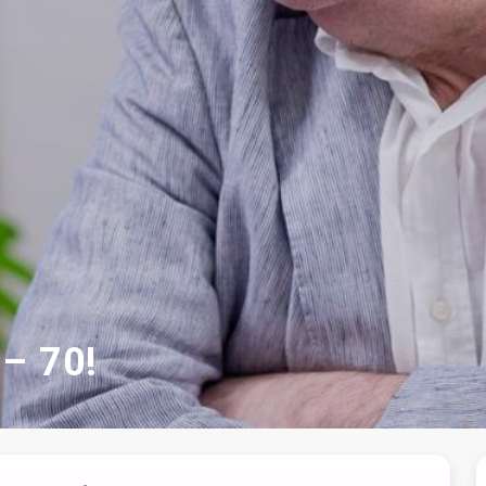
– 70!