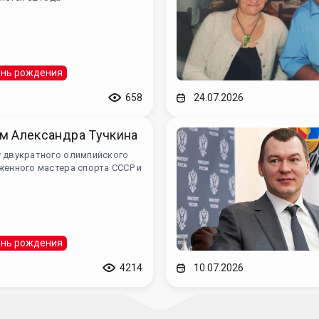
нь рождения
658
24.07.2026
м Александра Тучкина
у двукратного олимпийского
женного мастера спорта СССР и
нь рождения
4214
10.07.2026