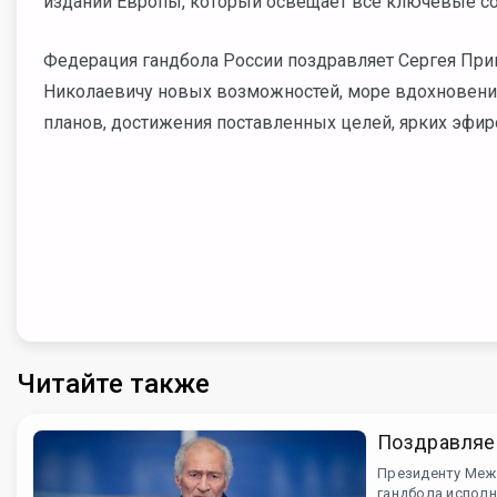
изданий Европы, который освещает все ключевые со
Федерация гандбола России поздравляет Сергея При
Николаевичу новых возможностей, море вдохновения
планов, достижения поставленных целей, ярких эфиро
Читайте также
Поздравляе
Президенту Меж
гандбола исполн