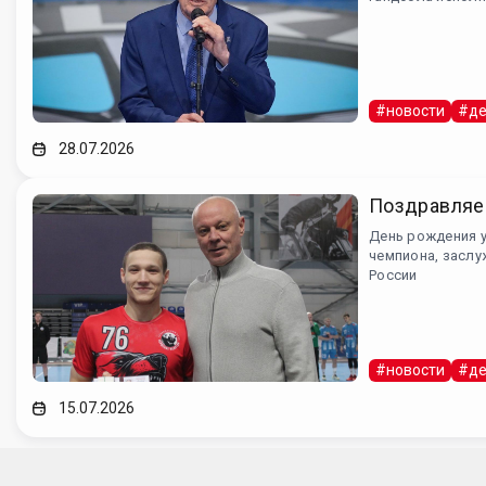
#новости
#де
28.07.2026
Поздравляе
День рождения 
чемпиона, заслу
России
#новости
#де
15.07.2026