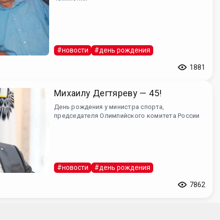
#новости
#день рождения
1881
Михаилу Дегтяреву — 45!
День рождения у министра спорта,
председателя Олимпийского комитета России
#новости
#день рождения
7862