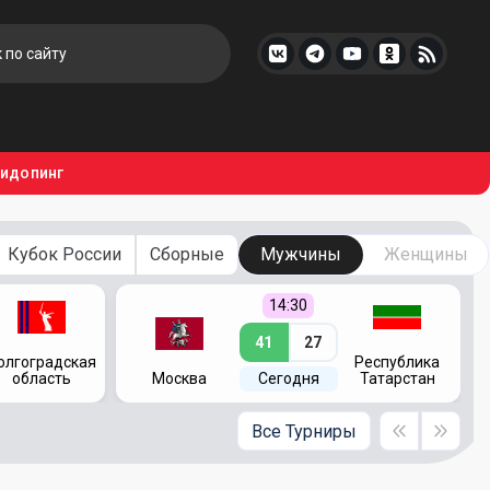
тидопинг
Кубок России
Сборные
Мужчины
Женщины
14:30
41
27
олгоградская
Республика
область
Москва
Сегодня
Татарстан
Все Турниры