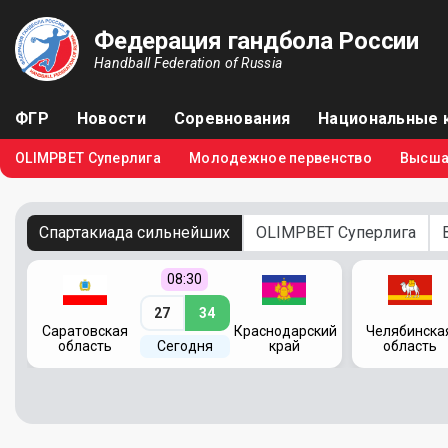
Федерация гандбола России
Handball Federation of Russia
ФГР
Новости
Соревнования
Национальные 
OLIMPBET Суперлига
Молодежное первенство
Высша
Спартакиада сильнейших
OLIMPBET Суперлига
08:30
27
34
кий
Саратовская
Краснодарский
Челябинска
область
Сегодня
край
область