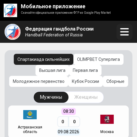
Мобильное приложение
Скачайте официальное приложение ФГР из Google Play Market
Федерация гандбола России
Handball Federation of Russia
Спартакиада сильнейших
OLIMPBET Суперлига
Высшая лига
Первая лига
Молодежное первенство
Кубок России
Сборные
Мужчины
Женщины
08:30
0
0
Астраханская
С
09.08.2026
область
Москва