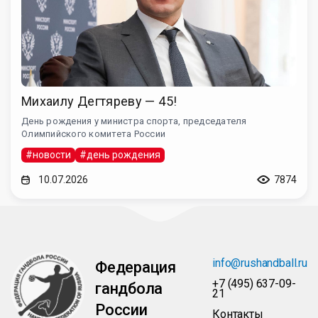
Михаилу Дегтяреву — 45!
День рождения у министра спорта, председателя
Олимпийского комитета России
#новости
#день рождения
10.07.2026
7874
info@rushandball.ru
Федерация
+7 (495) 637-09-
гандбола
21
России
Контакты