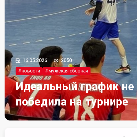
16.05.2026
2050
#новости
#мужская сборная
Идеальный график не 
победила на турнире