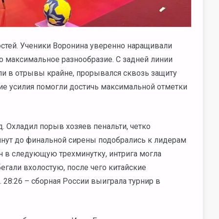
гостей. Ученики Воронина уверенно наращивали
ло максимальное разнообразие. С задней линии
ли в отрывы крайне, прорывался сквозь защиту
ие усилия помогли достичь максимальной отметки
д. Охладил порыв хозяев пенальти, четко
инут до финальной сирены подобрались к лидерам
ян в следующую трехминутку, интрига могла
егали вхолостую, после чего китайские
 28:26 – сборная России выиграла турнир в