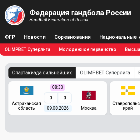
Федерация гандбола России
Handball Federation of Russia
ФГР
Новости
Соревнования
Национальные 
OLIMPBET Суперлига
Молодежное первенство
Высша
Спартакиада сильнейших
OLIMPBET Суперлига
08:30
0
0
я
Астраханская
Ставропольс
область
09.08.2026
Москва
край