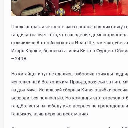
После антракта четверть часа прошла под диктовку 
гандикап за счет того, что нападение демонстрирова
отличились Антон Аксюков и Иван Шельменко, убега
Игорь Карлов, боролся в линии Виктор Фурцев. Общи
– 24:18.
Но китайцы и тут не сдались, забросив трижды подря
исполненный Волхонским. Правда, хозяева за пять м
на два мяча. Используй сборная Китая ошибки росси
возродиться полностью. Но команды этот отрезок отб
гандболисты на победу уже всерьез не претендовали.
Ганьчжоу, взяв верх во всех матчах.