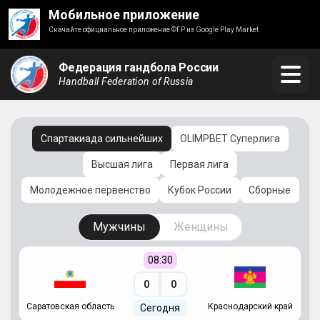
Мобильное приложение
Скачайте официальное приложение ФГР из Google Play Market
Федерация гандбола России
Handball Federation of Russia
Спартакиада сильнейших
OLIMPBET Суперлига
Высшая лига
Первая лига
Молодежное первенство
Кубок России
Сборные
Мужчины
Женщины
08:30
0
0
Саратовская область
Краснодарский край
Ч
Сегодня
ай