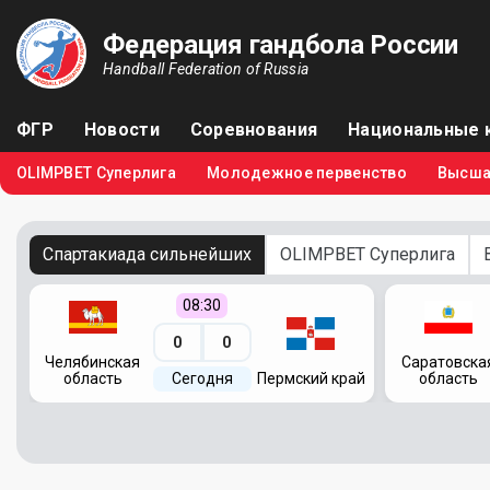
Федерация гандбола России
Handball Federation of Russia
ФГР
Новости
Соревнования
Национальные 
OLIMPBET Суперлига
Молодежное первенство
Высша
Спартакиада сильнейших
OLIMPBET Суперлига
08:30
0
0
Челябинская
Саратовска
область
Сегодня
Пермский край
область