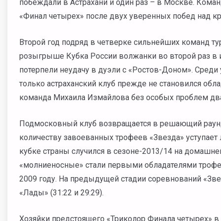
побеждали в Астрахани и один раз – в Москве. Ком
«Финал четырех» после двух уверенных побед над кра
Второй год подряд в четверке сильнейших команд ту
розыгрыше Кубка России волжанки во второй раз в ис
потерпели неудачу в дуэли с «Ростов-Доном». Среди
только астраханский клуб прежде не становился обл
команда Михаила Измайлова без особых проблем два
Подмосковный клуб возвращается в решающий раунд 
количеству завоеванных трофеев «Звезда» уступает 
кубке страны случился в сезоне-2013/14 на домашн
«молниеносные» стали первыми обладателями трофея
2009 году. На предыдущей стадии соревнований «Зв
«Лады» (31:22 и 29:29).
Хозяйки предстоящего «Триколор Финала четырех» 