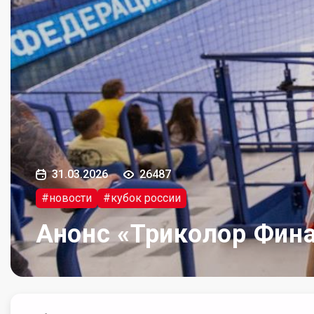
31.03.2026
26487
#новости
#кубок россии
Анонс «Триколор Фина