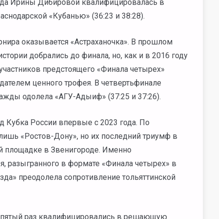
анда Ирины Дибировой квалифицировалась в
снодарской «Кубанью» (36:23 и 38:28).
рнира оказывается «Астраханочка». В прошлом
тории добрались до финала, но, как и в 2016 году
 участников предстоящего «Финала четырех»
адателем ценного трофея. В четвертьфинале
жды одолела «АГУ-Адыиф» (37:25 и 37:26).
Кубка России впервые с 2023 года. По
лишь «Ростов-Дону», но их последний триумф в
ей площадке в Звенигороде. Именно
, разыгранного в формате «Финала четырех» в
езда» преодолела сопротивление тольяттинской
в пятый раз квалифицировались в решающую