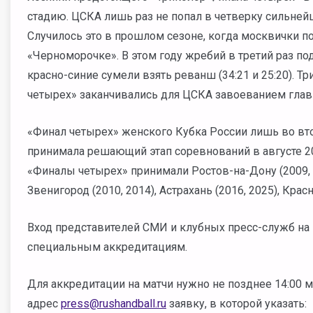
стадию. ЦСКА лишь раз не попал в четверку сильнейш
Случилось это в прошлом сезоне, когда москвички п
«Черноморочке». В этом году жребий в третий раз под
красно-синие сумели взять реванш (34:21 и 25:20). 
четырех» заканчивались для ЦСКА завоеванием глав
«Финал четырех» женского Кубка России лишь во вт
принимала решающий этап соревнований в августе 2
«Финалы четырех» принимали Ростов-на-Дону (2009, 201
Звенигород (2010, 2014), Астрахань (2016, 2025), Красн
Вход представителей СМИ и клубных пресс-служб на 
специальным аккредитациям.
Для аккредитации на матчи нужно не позднее 14:00 мс
адрес
press@rushandball.ru
заявку, в которой указать: