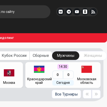
тидопинг
Кубок России
Сборные
Мужчины
Женщины
14:30
0
0
Краснодарский
Московская
Москва
край
Сегодня
область
Все Турниры