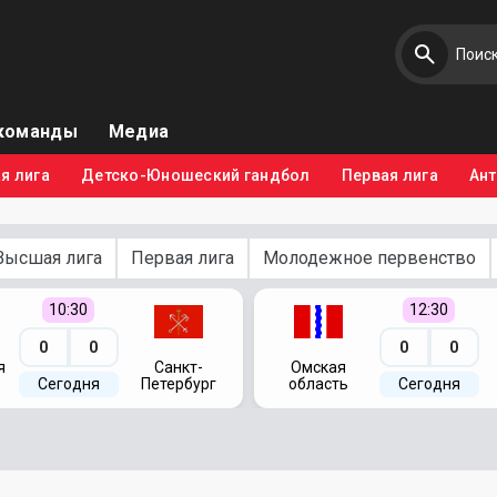
команды
Медиа
я лига
Детско-Юношеский гандбол
Первая лига
Ан
Высшая лига
Первая лига
Молодежное первенство
10:30
12:30
0
0
0
0
я
Санкт-
Омская
Сегодня
Петербург
область
Сегодня