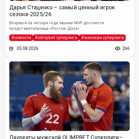
Дарья Стаценко – самый ценный игрок
сезона-2025/26
Впервые за четыре года звание MVP достается
представительнице «Ростов-Дона»
#новости
#olimpbet суперлига
#женская суперлига
05.08.2026
266
Лауреаты мужской OLIMPBET Суперлиги–