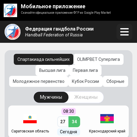
Мобильное приложение
Скачайте официальное приложение ФГР из Google Play Market
Федерация гандбола России
Handball Federation of Russia
Спартакиада сильнейших
OLIMPBET Суперлига
Высшая лига
Первая лига
Молодежное первенство
Кубок России
Сборные
Мужчины
Женщины
08:30
27
34
Саратовская область
Краснодарский край
Ч
Сегодня
ай