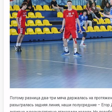
Потому разница два-три мяча держалась на протяже
разыгралась задняя линия, наши полусредние – Егор
активно и результативно атаковали издали. Но подо