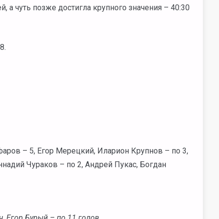
й, а чуть позже достигла крупного значения – 40:30
8.
аров – 5, Егор Мерецкий, Иларион Крупнов – по 3,
надий Чураков – по 2, Андрей Пукас, Богдан
 Егор Бурый – по 11 голов.