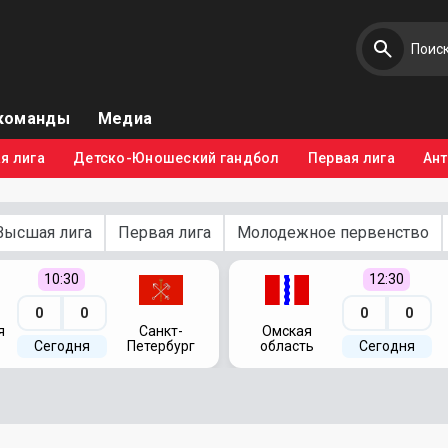
команды
Медиа
я лига
Детско-Юношеский гандбол
Первая лига
Ан
Высшая лига
Первая лига
Молодежное первенство
10:30
12:30
0
0
0
0
я
Санкт-
Омская
Сегодня
Петербург
область
Сегодня