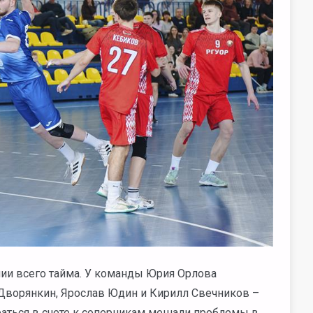
нии всего тайма. У команды Юрия Орлова
 Дворянкин, Ярослав Юдин и Кирилл Свечников –
браться в счете к соперникам мешали проблемы в