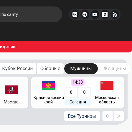
тидопинг
Кубок России
Сборные
Мужчины
Женщины
14:30
0
0
Краснодарский
Московская
Москва
край
Сегодня
область
Все Турниры