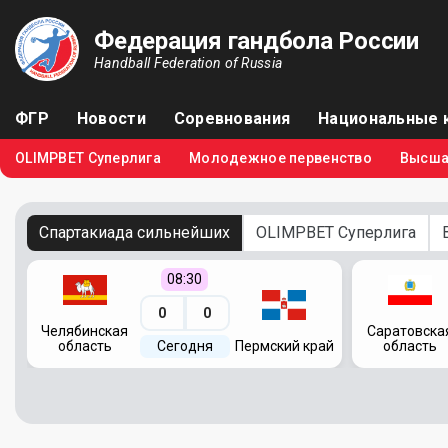
Федерация гандбола России
Handball Federation of Russia
ФГР
Новости
Соревнования
Национальные 
OLIMPBET Суперлига
Молодежное первенство
Высша
Спартакиада сильнейших
OLIMPBET Суперлига
08:30
0
0
Челябинская
Саратовска
область
Сегодня
Пермский край
область