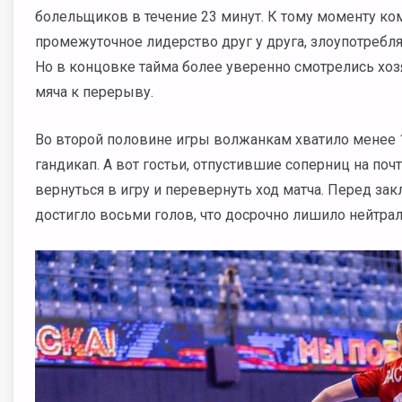
болельщиков в течение 23 минут. К тому моменту ко
промежуточное лидерство друг у друга, злоупотреб
Но в концовке тайма более уверенно смотрелись хоз
мяча к перерыву.
Во второй половине игры волжанкам хватило менее 
гандикап. А вот гостьи, отпустившие соперниц на поч
вернуться в игру и перевернуть ход матча. Перед за
достигло восьми голов, что досрочно лишило нейтра