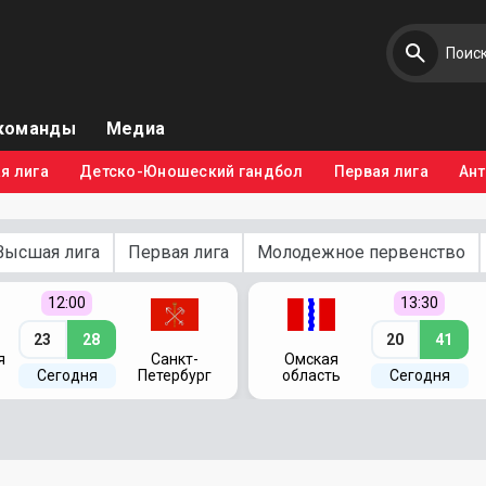
команды
Медиа
я лига
Детско-Юношеский гандбол
Первая лига
Ан
Высшая лига
Первая лига
Молодежное первенство
12:00
13:30
23
28
20
41
я
Санкт-
Омская
Сегодня
Петербург
область
Сегодня