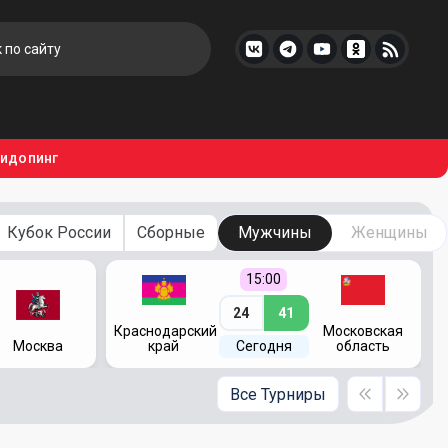
тидопинг
Кубок России
Сборные
Мужчины
Женщины
15:00
24
41
Краснодарский
Московская
Москва
край
Сегодня
область
Все Турниры