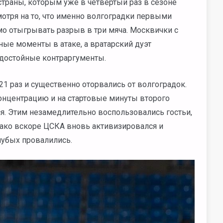
траны, которым уже в четвертый раз в сезоне
отря на то, что именно волгоградки первыми
мо отыгрывать разрыв в три мяча. Москвички с
ые моменты в атаке, а вратарский дуэт
 достойные контраргументы.
1 раз и существенно оторвались от волгоградок.
онцентрацию и на стартовые минуты второго
ься. Этим незамедлительно воспользовались гостьи,
нако вскоре ЦСКА вновь активизировался и
лубых провалились.