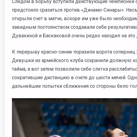
Следом в борьбу вступили действующие чемпионки с
предстояло сразиться против
«Динамо-Синары». Несм
открыли счет в матче, вскоре им уже было необходи
завидным постоянством создавали себе результативн
Дувакиной и Баскаковой очень редко находил на это
К перерыву красно-синие поразили ворота соперниц 2
Девушки из армейского клуба сохранили должную к
тайма, а вот затем позволили себе слегка расслабит
сократившие дистанцию в счете до шести мячей. Од
дальнейшие попытки сближения со стороны бело-го