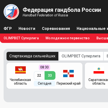
Федерация гандбола России
Handball Federation of Russia
ФГР
Новости
Соревнования
Национальные 
OLIMPBET Суперлига
Молодежное первенство
Высша
Спартакиада сильнейших
OLIMPBET Суперлига
08:30
22
33
Челябинская
Саратовска
область
Сегодня
Пермский край
область