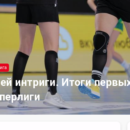
ига
ей интриги. Итоги первы
перлиги