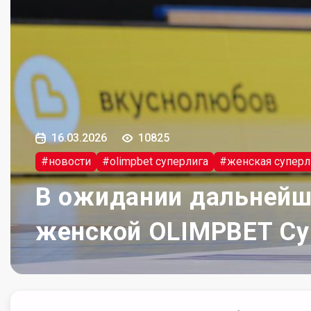
16.03.2026
10825
#новости
#olimpbet суперлига
#женская суперл
В ожидании дальнейш
женской OLIMPBET Су