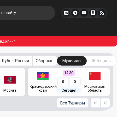
тидопинг
Кубок России
Сборные
Мужчины
Женщины
14:30
0
0
Краснодарский
Московская
Москва
край
Сегодня
область
Все Турниры