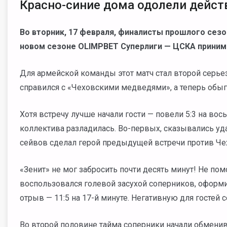
Красно-синие дома одолели дейс
Во вторник, 17 февраля, финалисты прошлого сез
новом сезоне OLIMPBET Суперлиги — ЦСКА принима
Для армейской команды этот матч стал второй серь
справился с «Чеховскими медведями», а теперь обыгр
Хотя встречу лучше начали гости — повели 5:3 на вось
коллектива разладилась. Во-первых, сказывались уд
сейвов сделал герой предыдущей встречи против Ч
«Зенит» не мог забросить почти десять минут! Не по
воспользовался голевой засухой соперников, оформ
отрыв — 11:5 на 17-й минуте. Негативную для гостей
Во второй половине тайма соперники начали обменив