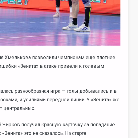
рия Хмелькова позволили чемпионам еще плотнее
ошибки «Зенита» в атаке привели к голевым
чалась разнообразная игра — голы добывались и в
росками, и усилиями передней линии. У «Зенита» же
т центральных.
 Чирков получил красную карточку за попадание
«Зенита» это не сказалось. На старте