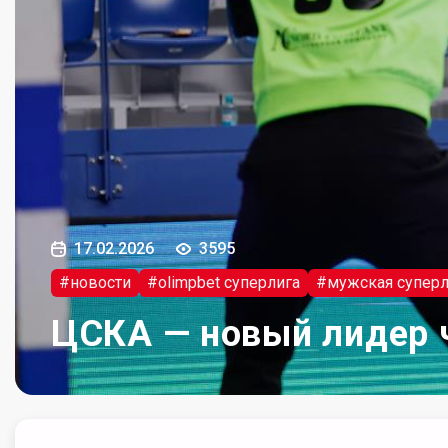
17.02.2026
3595
#новости
#olimpbet суперлига
#мужская суперл
ЦСКА — новый лидер 