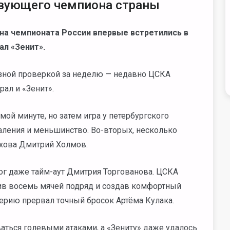
твующего чемпиона страны
она чемпионата России впервые встретились в
л «Зенит».
езной проверкой за неделю — недавно ЦСКА
ал и «Зенит».
мой минуте, но затем игра у петербургского
аления и меньшинство. Во-вторых, несколько
ехова Дмитрий Холмов.
мог даже тайм-аут Дмитрия Торгованова. ЦСКА
ив восемь мячей подряд и создав комфортный
 серию прервал точный бросок Артёма Кулака.
аться голевыми атаками, а «Зениту» даже удалось