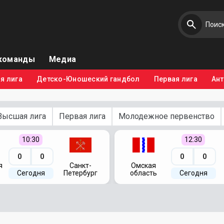
команды
Медиа
я лига
Детско-Юношеский гандбол
Первая лига
Ан
Высшая лига
Первая лига
Молодежное первенство
10:30
12:30
0
0
0
0
я
Санкт-
Омская
Сегодня
Петербург
область
Сегодня