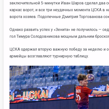
заключительной 5-минутки Иван Шаров сделал два се
каркас ворот, и все три неудачных момента ЦСКА в
ворота хозяев. Подопечные Дмитрия Торгованова сок
Однако развить успех у «Зенита» не получилось — се
гол Тимура Солодовникова мощным дальним броском 
ЦСКА одержал вторую важную победу за неделю и 
армейцы возглавляют турнирную таблицу.