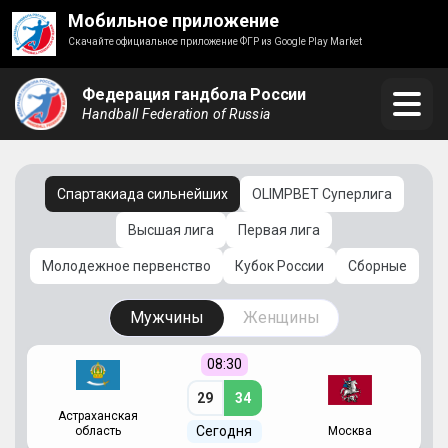
Мобильное приложение
Скачайте официальное приложение ФГР из Google Play Market
Федерация гандбола России
Handball Federation of Russia
Спартакиада сильнейших
OLIMPBET Суперлига
Высшая лига
Первая лига
Молодежное первенство
Кубок России
Сборные
Мужчины
Женщины
08:30
29
34
Астраханская
С
Сегодня
область
Москва