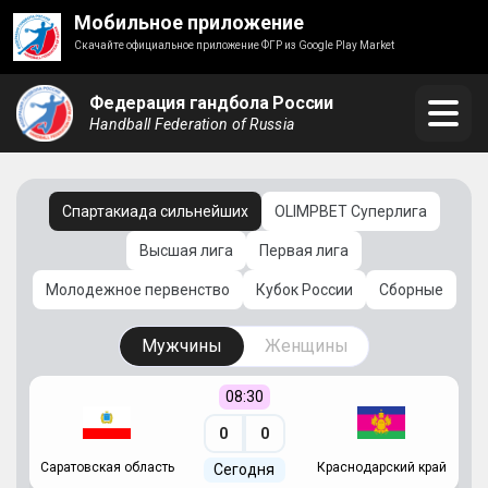
Мобильное приложение
Скачайте официальное приложение ФГР из Google Play Market
Федерация гандбола России
Handball Federation of Russia
Спартакиада сильнейших
OLIMPBET Суперлига
Высшая лига
Первая лига
Молодежное первенство
Кубок России
Сборные
Мужчины
Женщины
08:30
0
0
Саратовская область
Краснодарский край
Ч
Сегодня
ай