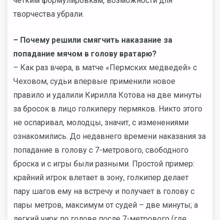
четким формулировкам, возможности для
творчества убрали.
– Почему решили смягчить наказание за
попадание мячом в голову вратарю?
– Как раз вчера, в матче «Пермских медведей» с
Чеховом, судьи впервые применили новое
правило и удалили Кирилла Котова на две минуты
за бросок в лицо голкиперу пермяков. Никто этого
не оспаривал, молодцы, значит, с изменениями
ознакомились. До недавнего времени наказания за
попадание в голову с 7-метрового, свободного
броска и с игры были разными. Простой пример:
крайний игрок влетает в зону, голкипер делает
пару шагов ему на встречу и получает в голову с
пары метров, максимум от судей – две минуты; а
легкий чирк по голове после 7-метрового (где