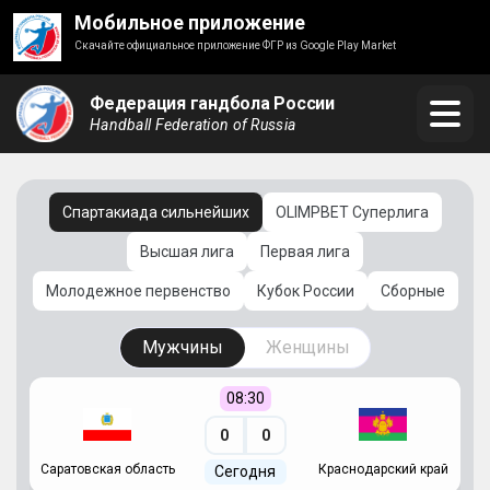
Мобильное приложение
Скачайте официальное приложение ФГР из Google Play Market
Федерация гандбола России
Handball Federation of Russia
Спартакиада сильнейших
OLIMPBET Суперлига
Высшая лига
Первая лига
Молодежное первенство
Кубок России
Сборные
Мужчины
Женщины
08:30
0
0
Саратовская область
Краснодарский край
Ч
Сегодня
ай