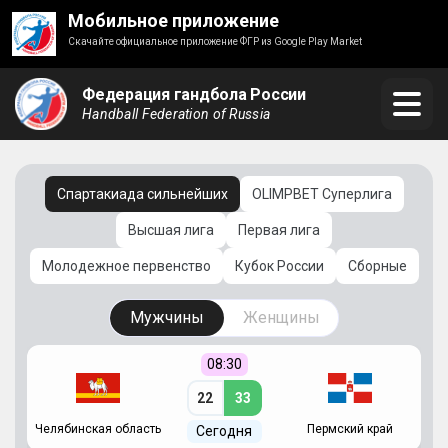
Мобильное приложение
Скачайте официальное приложение ФГР из Google Play Market
Федерация гандбола России
Handball Federation of Russia
Спартакиада сильнейших
OLIMPBET Суперлига
Высшая лига
Первая лига
Молодежное первенство
Кубок России
Сборные
Мужчины
Женщины
08:30
22
33
Челябинская область
Пермский край
С
Сегодня