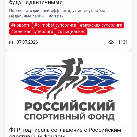
будут идентичными
Первые стадии плей-офф пройдут до двух побед, а
медальные серии – до трех
#новости
#olimpbet суперлига
#мужская суперлига
#женская суперлига
#официально
07.07.2026
11131
ФГР подписала соглашение с Российским
спортивным фондом