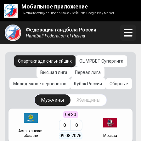
Мобильное приложение
Скачайте официальное приложение ФГР из Google Play Market
Федерация гандбола России
Handball Federation of Russia
Спартакиада сильнейших
OLIMPBET Суперлига
Высшая лига
Первая лига
Молодежное первенство
Кубок России
Сборные
Мужчины
Женщины
08:30
0
0
Астраханская
С
09.08.2026
область
Москва