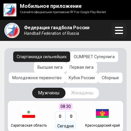
Мобильное приложение
Скачайте официальное приложение ФГР из Google Play Market
Федерация гандбола России
Handball Federation of Russia
Спартакиада сильнейших
OLIMPBET Суперлига
Высшая лига
Первая лига
Молодежное первенство
Кубок России
Сборные
Мужчины
Женщины
08:30
0
0
Саратовская область
Краснодарский край
Ч
Сегодня
ай