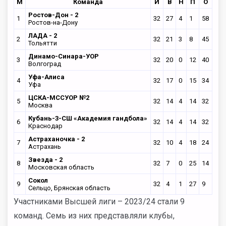
М
Команда
И
В
Н
П
О
Ростов-Дон - 2
1
32
27
4
1
58
Ростов-на-Дону
ЛАДА - 2
2
32
21
3
8
45
Тольятти
Динамо-Синара-УОР
3
32
20
0
12
40
Волгоград
Уфа-Алиса
4
32
17
0
15
34
Уфа
ЦСКА-МССУОР №2
5
32
14
4
14
32
Москва
Кубань-3-СШ «Академия гандбола»
6
32
14
4
14
32
Краснодар
Астраханочка - 2
7
32
10
4
18
24
Астрахань
Звезда - 2
8
32
7
0
25
14
Московская область
Сокол
9
32
4
1
27
9
Сельцо, Брянская область
Участниками Высшей лиги – 2023/24 стали 9
команд. Семь из них представляли клубы,