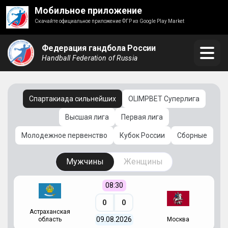
Мобильное приложение
Скачайте официальное приложение ФГР из Google Play Market
Федерация гандбола России
Handball Federation of Russia
Спартакиада сильнейших
OLIMPBET Суперлига
Высшая лига
Первая лига
Молодежное первенство
Кубок России
Сборные
Мужчины
Женщины
08:30
0
0
Астраханская
С
09.08.2026
область
Москва