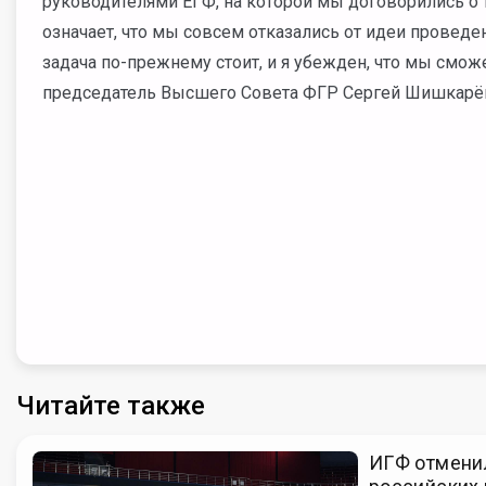
руководителями ЕГФ, на которой мы договорились о то
означает, что мы совсем отказались от идеи проведе
задача по-прежнему стоит, и я убежден, что мы смож
председатель Высшего Совета ФГР Сергей Шишкарё
Читайте также
ИГФ отменил