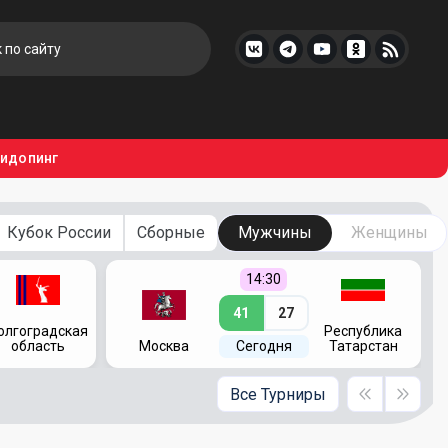
тидопинг
Кубок России
Сборные
Мужчины
Женщины
14:30
41
27
олгоградская
Республика
область
Москва
Сегодня
Татарстан
Все Турниры