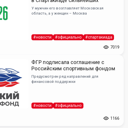
в Спартакиаде сильнейших
У мужчин его возглавляет Московская
область, а у женщин – Москва
#новости
#официально
#спартакиада
7019
ФГР подписала соглашение с
Российским спортивным фондом
Предусмотрен ряд направлений для
финансовой поддержки
#новости
#официально
1166