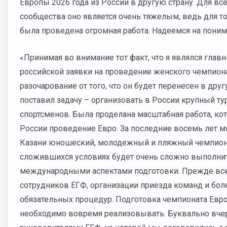
Европы 2026 года из России в другую страну. Для вс
сообщества оно является очень тяжелым, ведь для то
была проведена огромная работа. Надеемся на поним
«Принимая во внимание тот факт, что я являлся гла
российской заявки на проведение женского чемпионат
разочарование от того, что он будет перенесен в дру
поставил задачу – организовать в России крупный т
спортсменов. Была проделана масштабная работа, ко
России проведение Евро. За последние восемь лет м
Казани юношеский, молодежный и пляжный чемпионат
сложившихся условиях будет очень сложно выполнит
международными аспектами подготовки. Прежде все
сотрудников ЕГФ, организации приезда команд и боле
обязательных процедур. Подготовка чемпионата Евро
необходимо вовремя реализовывать. Буквально вчер