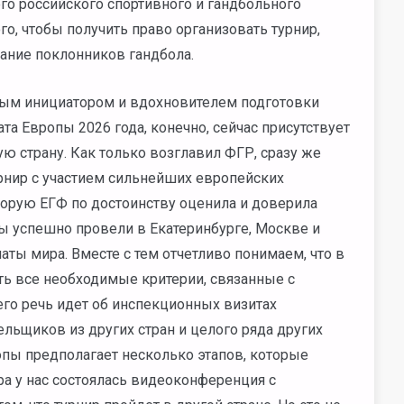
его российского спортивного и гандбольного
го, чтобы получить право организовать турнир,
ание поклонников гандбола.
вным инициатором и вдохновителем подготовки
а Европы 2026 года, конечно, сейчас присутствует
гую страну. Как только возглавил ФГР, сразу же
урнир с участием сильнейших европейских
торую ЕГФ по достоинству оценила и доверила
ы успешно провели в Екатеринбурге, Москве и
ы мира. Вместе с тем отчетливо понимаем, что в
ь все необходимые критерии, связанные с
го речь идет об инспекционных визитах
льщиков из других стран и целого ряда других
пы предполагает несколько этапов, которые
а у нас состоялась видеоконференция с