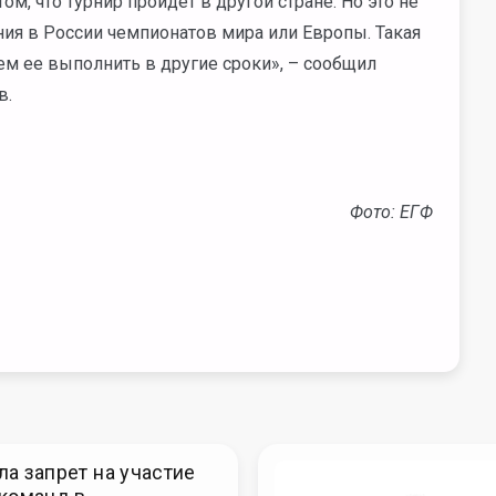
м, что турнир пройдет в другой стране. Но это не
ния в России чемпионатов мира или Европы. Такая
ем ее выполнить в другие сроки», – cообщил
в.
Фото: ЕГФ
а запрет на участие