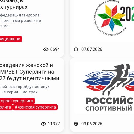
команд в
х турнирах
федерация гандбола
о принятом решении в
сьме
ициально
6694
07.07.2026
оведения женской и
IMPBET Суперлиги на
/27 будут идентичными
лей-офф пройдут до двух
ные серии – до трех
impbet суперлига
рлига
#женская суперлига
11377
03.06.2026