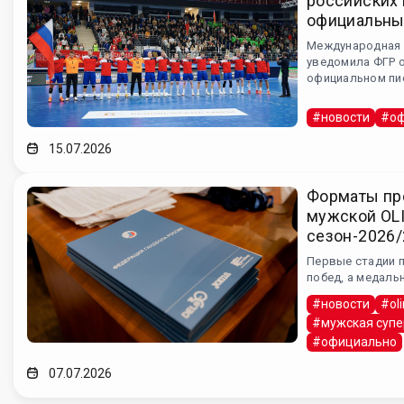
российских 
официальны
Международная 
уведомила ФГР 
официальном пи
#новости
#оф
15.07.2026
Форматы пр
мужской OL
сезон-2026
Первые стадии п
побед, а медаль
#новости
#ol
#мужская супе
#официально
07.07.2026