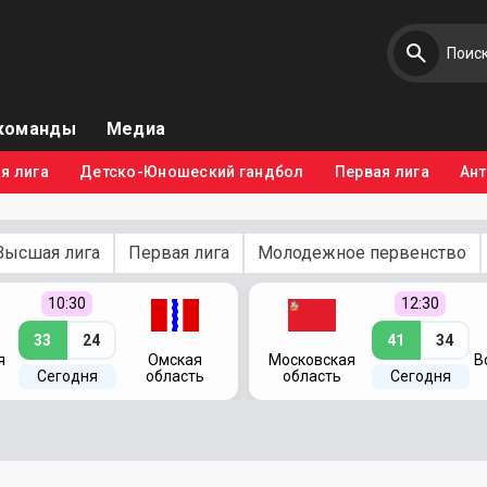
команды
Медиа
я лига
Детско-Юношеский гандбол
Первая лига
Ан
Высшая лига
Первая лига
Молодежное первенство
10:30
12:30
33
24
41
34
я
Омская
Московская
В
Сегодня
область
область
Сегодня