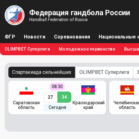
Федерация гандбола России
Handball Federation of Russia
ФГР
Новости
Соревнования
Национальные 
OLIMPBET Суперлига
Молодежное первенство
Высша
Спартакиада сильнейших
OLIMPBET Суперлига
08:30
27
34
кий
Саратовская
Краснодарский
Челябинска
область
Сегодня
край
область