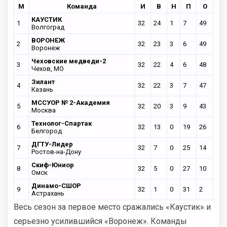
М
Команда
И
В
Н
П
О
КАУСТИК
1
32
24
1
7
49
Волгоград
ВОРОНЕЖ
2
32
23
3
6
49
Воронеж
Чеховские медведи-2
3
32
22
4
6
48
Чехов, МО
Зилант
4
32
22
3
7
47
Казань
МССУОР № 2-Академия
5
32
20
3
9
43
Москва
Технолог-Спартак
6
32
13
0
19
26
Белгород
ДГТУ-Лидер
7
32
7
0
25
14
Ростов-на-Дону
Скиф-Юниор
8
32
5
0
27
10
Омск
Динамо-СШОР
9
32
1
0
31
2
Астрахань
Весь сезон за первое место сражались «Каустик» и
серьезно усилившийся «Воронеж». Команды