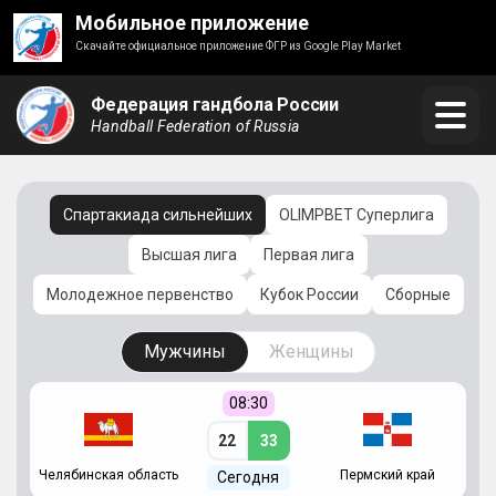
Мобильное приложение
Скачайте официальное приложение ФГР из Google Play Market
Федерация гандбола России
Handball Federation of Russia
Спартакиада сильнейших
OLIMPBET Суперлига
Высшая лига
Первая лига
Молодежное первенство
Кубок России
Сборные
Мужчины
Женщины
08:30
22
33
Челябинская область
Пермский край
С
Сегодня