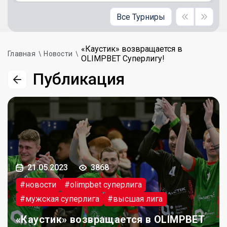
Все Турниры
«Каустик» возвращается в
Главная
Новости
OLIMPBET Суперлигу!
Публикация
21.05.2023
3868
#новости
#olimpbet суперлига
#мужская суперлига
#высшая лига
«Каустик» возвращается в OLIMPBET