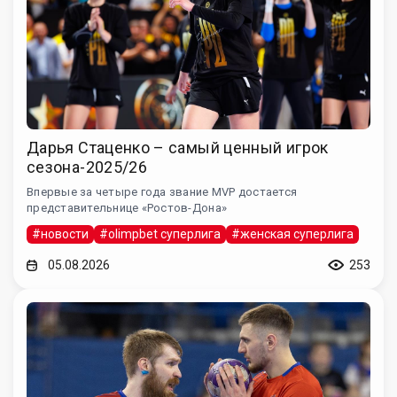
Дарья Стаценко – самый ценный игрок
сезона-2025/26
Впервые за четыре года звание MVP достается
представительнице «Ростов-Дона»
#новости
#olimpbet суперлига
#женская суперлига
05.08.2026
253