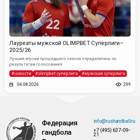
Лауреаты мужской OLIMPBET Суперлиги–
2025/26
Лучшие игроки прошедшего сезона определились по
результатам голосования
#новости
#olimpbet суперлига
#мужская суперлига
04.08.2026
299
info@rushandball.ru
Федерация
+7 (495) 637-09-
гандбола
21