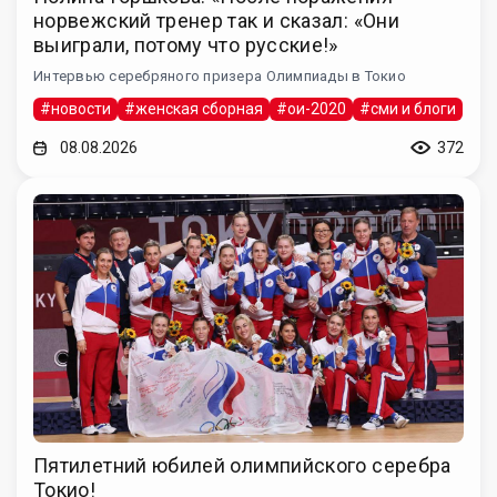
норвежский тренер так и сказал: «Они
выиграли, потому что русские!»
Интервью серебряного призера Олимпиады в Токио
#новости
#женская сборная
#ои-2020
#сми и блоги
08.08.2026
372
Пятилетний юбилей олимпийского серебра
Токио!