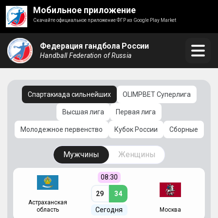
Мобильное приложение
Скачайте официальное приложение ФГР из Google Play Market
Федерация гандбола России
Handball Federation of Russia
Спартакиада сильнейших
OLIMPBET Суперлига
Высшая лига
Первая лига
Молодежное первенство
Кубок России
Сборные
Мужчины
Женщины
08:30
29
34
Астраханская
С
Сегодня
область
Москва