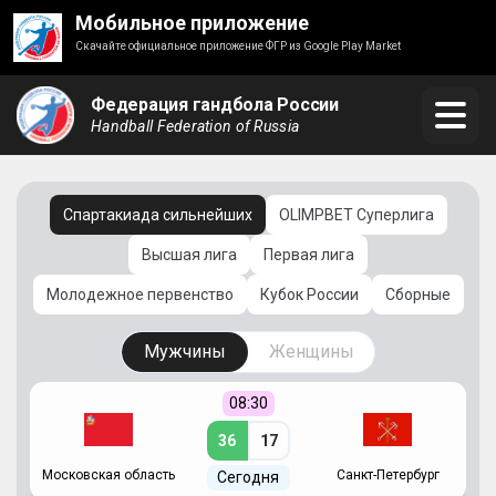
Мобильное приложение
Скачайте официальное приложение ФГР из Google Play Market
Федерация гандбола России
Handball Federation of Russia
Спартакиада сильнейших
OLIMPBET Суперлига
Высшая лига
Первая лига
Молодежное первенство
Кубок России
Сборные
Мужчины
Женщины
08:30
36
17
Московская область
Санкт-Петербург
Сегодня
ть