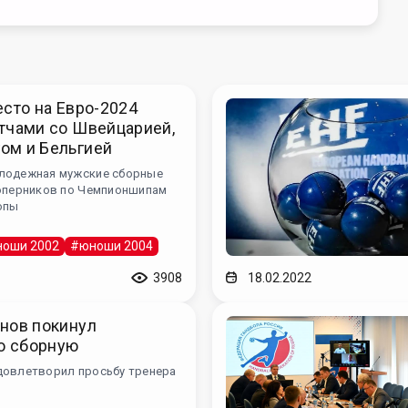
есто на Евро-2024
тчами со Швейцарией,
ом и Бельгией
лодежная мужские сборные
соперников по Чемпионшипам
опы
оши 2002
#юноши 2004
3908
18.02.2022
нов покинул
ю сборную
довлетворил просьбу тренера