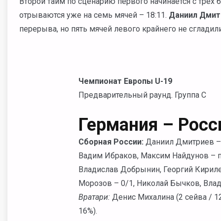
Второй тайм по сценарию первого начинается с трех
отрываются уже на семь мячей
– 18:11.
Даниил Дмит
перерыва, но пять мячей левого крайнего не сгладил
Чемпионат Европы U-19
Предварительный раунд. Группа C
Германия – Росс
Сборная России:
Даниил Дмитриев
–
Вадим Ибраков,
Максим Найдунов
– 
Владислав Добрынин, Георгий Кирилен
Морозов – 0/1, Николай Бычков, Вла
Вратари:
Денис Михалина (2 сейва / 1
16%).