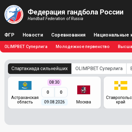
Федерация гандбола России
Handball Federation of Russia
ФГР
Новости
Соревнования
Национальные 
OLIMPBET Суперлига
Молодежное первенство
Высша
Спартакиада сильнейших
OLIMPBET Суперлига
08:30
0
0
я
Астраханская
Ставропольс
область
09.08.2026
Москва
край