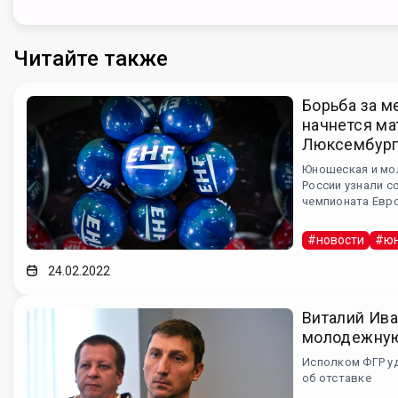
Читайте также
Борьба за м
начнется ма
Люксембург
Юношеская и мо
России узнали 
чемпионата Евр
#новости
#юн
24.02.2022
Виталий Ива
молодежну
Исполком ФГР у
об отставке