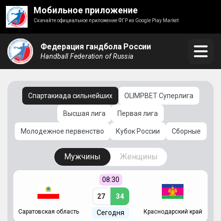
Мобильное приложение
Скачайте официальное приложение ФГР из Google Play Market
Федерация гандбола России
Handball Federation of Russia
Спартакиада сильнейших
OLIMPBET Суперлига
Высшая лига
Первая лига
Молодежное первенство
Кубок России
Сборные
Мужчины
Женщины
08:30
27
34
Саратовская область
Краснодарский край
Ч
Сегодня
ай