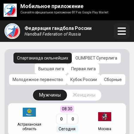
Мобильное приложение
Скачайте официальное приложение ФГР из Google Play Market
Федерация гандбола России
Handball Federation of Russia
Спартакиада сильнейших
OLIMPBET Суперлига
Высшая лига
Первая лига
Молодежное первенство
Кубок России
Сборные
Мужчины
Женщины
08:30
0
0
Астраханская
С
Сегодня
область
Москва