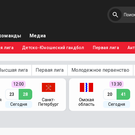
команды
Медиа
я лига
Детско-Юношеский гандбол
Первая лига
Ан
Высшая лига
Первая лига
Молодежное первенство
12:00
13:30
23
28
20
41
я
Санкт-
Омская
Сегодня
Петербург
область
Сегодня