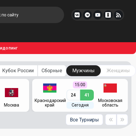
тидопинг
Кубок России
Сборные
Мужчины
Женщины
15:00
24
41
Краснодарский
Московская
Москва
край
Сегодня
область
Все Турниры