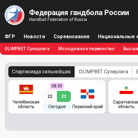
Федерация гандбола России
Handball Federation of Russia
ФГР
Новости
Соревнования
Национальные 
OLIMPBET Суперлига
Молодежное первенство
Высша
Спартакиада сильнейших
OLIMPBET Суперлига
08:30
22
33
Челябинская
Саратовска
область
Сегодня
Пермский край
область