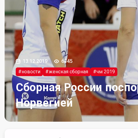
13.12.2019
6345
#новости
#женская сборная
#чм 2019
Сборная России поспо
Норвегией