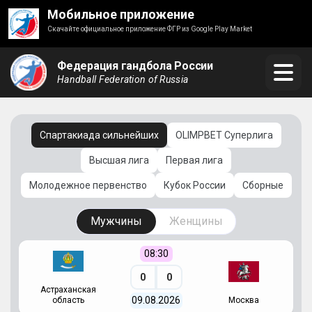
Мобильное приложение
Скачайте официальное приложение ФГР из Google Play Market
Федерация гандбола России
Handball Federation of Russia
Спартакиада сильнейших
OLIMPBET Суперлига
Высшая лига
Первая лига
Молодежное первенство
Кубок России
Сборные
Мужчины
Женщины
08:30
0
0
Астраханская
С
09.08.2026
область
Москва