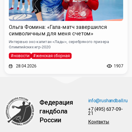
Ольга Фомина: «Гала-матч завершился
символичным для меня счетом»
Интервью экс-капитан «Лады», серебряного призера
Олимпийских игр-2020
#новости
#женская сборная
28.04.2026
1907
info@rushandball.ru
Федерация
+7 (495) 637-09-
гандбола
21
России
Контакты