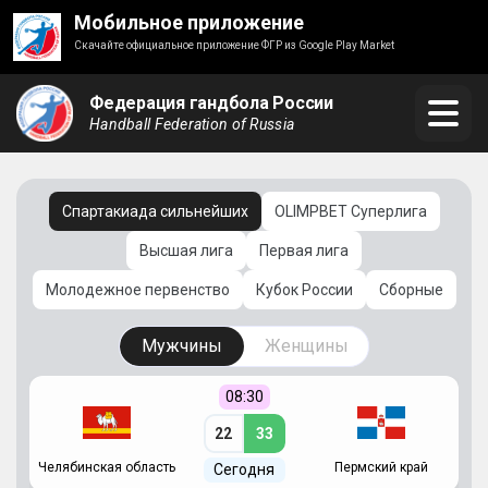
Мобильное приложение
Скачайте официальное приложение ФГР из Google Play Market
Федерация гандбола России
Handball Federation of Russia
Спартакиада сильнейших
OLIMPBET Суперлига
Высшая лига
Первая лига
Молодежное первенство
Кубок России
Сборные
Мужчины
Женщины
08:30
22
33
Челябинская область
Пермский край
С
Сегодня