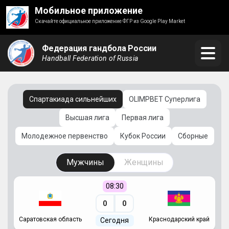
Мобильное приложение
Скачайте официальное приложение ФГР из Google Play Market
Федерация гандбола России
Handball Federation of Russia
Спартакиада сильнейших
OLIMPBET Суперлига
Высшая лига
Первая лига
Молодежное первенство
Кубок России
Сборные
Мужчины
Женщины
08:30
0
0
Саратовская область
Краснодарский край
Ч
Сегодня
ай