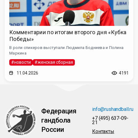
Комментарии по итогам второго дня «Кубка
Победы»
В роли спикеров выступали Людмила Бодниева и Полина
Маркина
#новости
#женская сборная
11.04.2026
4191
info@rushandball.ru
Федерация
+7 (495) 637-09-
гандбола
21
России
Контакты