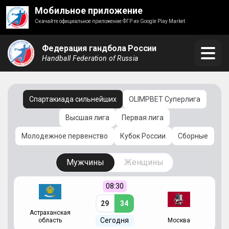
Мобильное приложение
Скачайте официальное приложение ФГР из Google Play Market
Федерация гандбола России
Handball Federation of Russia
Спартакиада сильнейших
OLIMPBET Суперлига
Высшая лига
Первая лига
Молодежное первенство
Кубок России
Сборные
Мужчины
Женщины
08:30
29
34
Астраханская
С
Сегодня
область
Москва