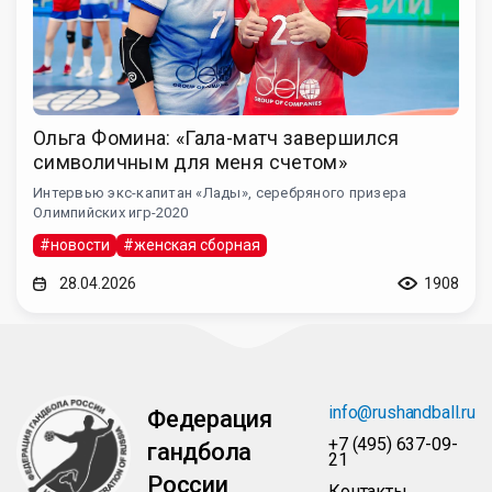
Ольга Фомина: «Гала-матч завершился
символичным для меня счетом»
Интервью экс-капитан «Лады», серебряного призера
Олимпийских игр-2020
#новости
#женская сборная
28.04.2026
1908
info@rushandball.ru
Федерация
+7 (495) 637-09-
гандбола
21
России
Контакты