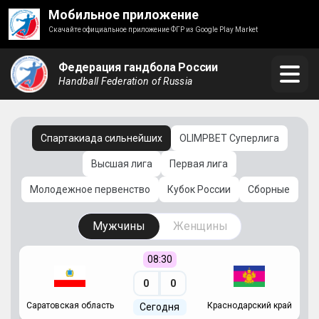
Мобильное приложение
Скачайте официальное приложение ФГР из Google Play Market
Федерация гандбола России
Handball Federation of Russia
Спартакиада сильнейших
OLIMPBET Суперлига
Высшая лига
Первая лига
Молодежное первенство
Кубок России
Сборные
Мужчины
Женщины
08:30
0
0
Саратовская область
Краснодарский край
Ч
Сегодня
ай