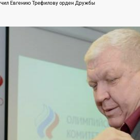
учил Евгению Трефилову орден Дружбы