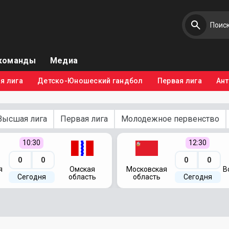
команды
Медиа
я лига
Детско-Юношеский гандбол
Первая лига
Ан
Высшая лига
Первая лига
Молодежное первенство
10:30
12:30
0
0
0
0
я
Омская
Московская
В
Сегодня
область
область
Сегодня