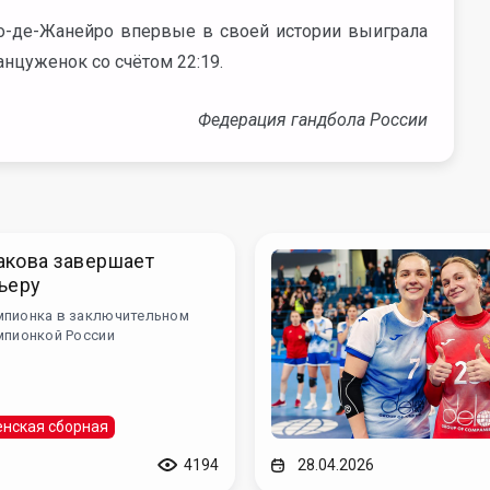
ио-де-Жанейро впервые в своей истории выиграла
нцуженок со счётом 22:19.
Федерация гандбола России
акова завершает
ьеру
мпионка в заключительном
мпионкой России
нская сборная
4194
28.04.2026