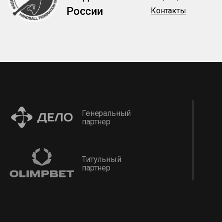
России
Контакты
Генеральный
партнер
Титульный
партнер