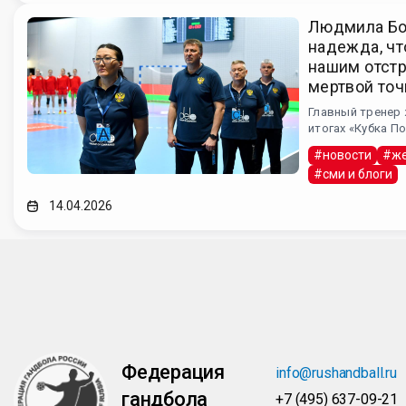
Людмила Бо
надежда, чт
нашим отст
мертвой точ
Главный тренер 
итогах «Кубка П
#новости
#же
#сми и блоги
14.04.2026
Федерация
info@rushandball.ru
гандбола
+7 (495) 637-09-21