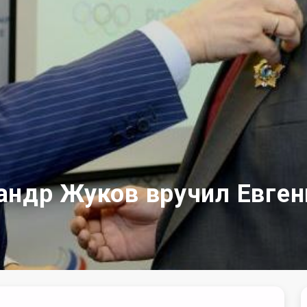
андр Жуков вручил Евге