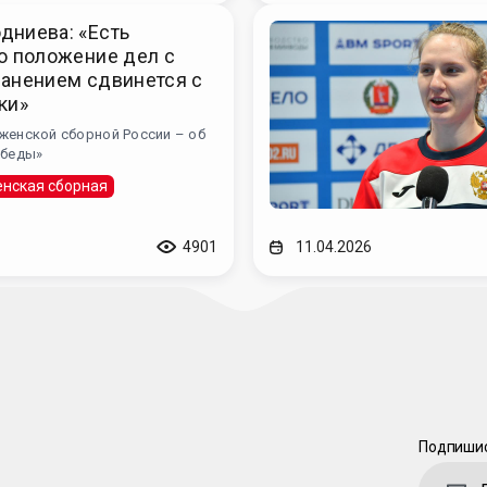
дниева: «Есть
о положение дел с
ранением сдвинется с
ки»
женской сборной России – об
обеды»
нская сборная
4901
11.04.2026
Подпишис