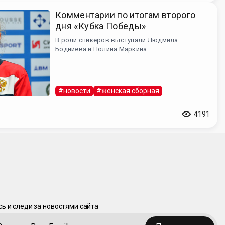
Комментарии по итогам второго
дня «Кубка Победы»
В роли спикеров выступали Людмила
Бодниева и Полина Маркина
#новости
#женская сборная
4191
ь и следи за новостями сайта