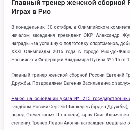
Главный тренер женской сборной Р
Играх в Рио
В понедельник, 30 октября, в Олимпийском комитет
началом заседания президент ОКР Александр Жу
награды
«за успешную подготовку спортсменов, доб
XXXI Олимпиады 2016 года в городе Рио-де-Жаней
Российской Федерации Владимира Путина № 215 от 18
Главный тренер женской сборной России Евгений Т
Дружбы.
Поздравляем Евгения Васильевича с заслуж
Ранее на основании указа № 215 государственны
гандбола России Сергей Шишкарёв (орден Дружбы), т
перед Отечеством» II степени), врач Сяит Альмяшев
степени). Тренер Левон Акопян награждён медалью ор