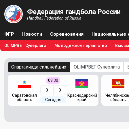
Федерация гандбола России
Handball Federation of Russia
ФГР
Новости
Соревнования
Национальные 
OLIMPBET Суперлига
Молодежное первенство
Высша
Спартакиада сильнейших
OLIMPBET Суперлига
08:30
0
0
кий
Саратовская
Краснодарский
Челябинска
область
Сегодня
край
область