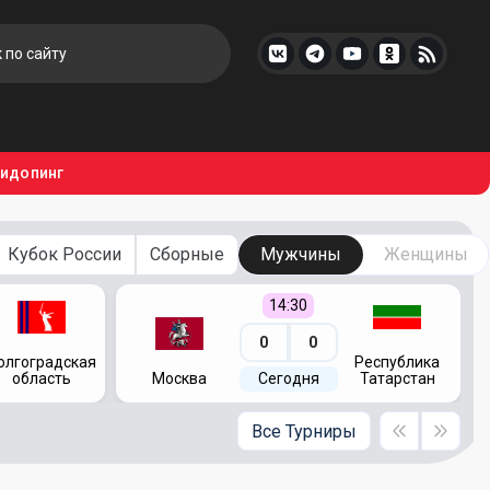
тидопинг
Кубок России
Сборные
Мужчины
Женщины
14:30
0
0
олгоградская
Республика
область
Москва
Сегодня
Татарстан
Все Турниры