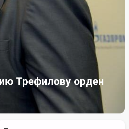
нию Трефилову орден