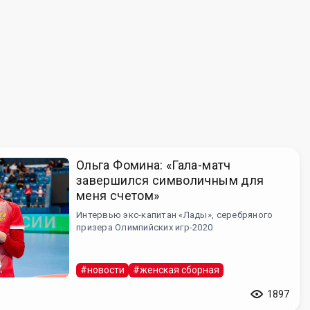
Ольга Фомина: «Гала-матч
завершился символичным для
меня счетом»
Интервью экс-капитан «Лады», серебряного
призера Олимпийских игр-2020
#новости
#женская сборная
1897