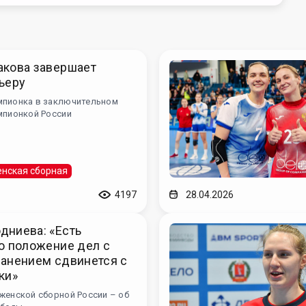
акова завершает
ьеру
мпионка в заключительном
мпионкой России
нская сборная
4197
28.04.2026
дниева: «Есть
о положение дел с
ранением сдвинется с
ки»
женской сборной России – об