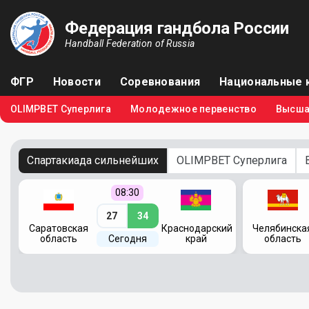
Федерация гандбола России
Handball Federation of Russia
ФГР
Новости
Соревнования
Национальные 
OLIMPBET Суперлига
Молодежное первенство
Высша
Спартакиада сильнейших
OLIMPBET Суперлига
08:30
27
34
кий
Саратовская
Краснодарский
Челябинска
область
Сегодня
край
область