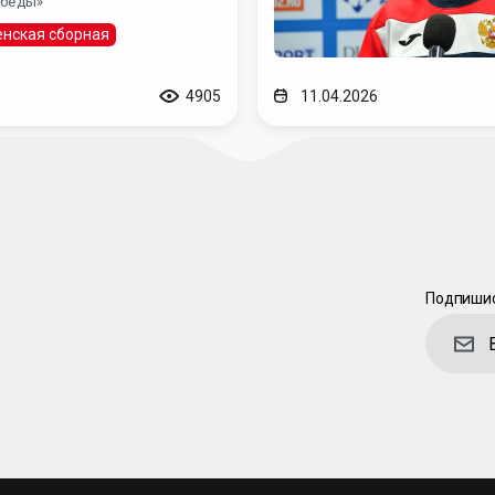
обеды»
нская сборная
4905
11.04.2026
Подпишис