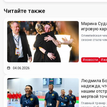
Читайте также
Марина Суд
игровую кар
Олимпийская че
сезоне стала че
#новости
#же
04.06.2026
Людмила Бо
надежда, чт
нашим отст
мертвой точ
Главный тренер 