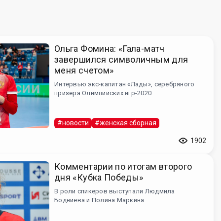
Ольга Фомина: «Гала-матч
завершился символичным для
меня счетом»
Интервью экс-капитан «Лады», серебряного
призера Олимпийских игр-2020
#новости
#женская сборная
1902
Комментарии по итогам второго
дня «Кубка Победы»
В роли спикеров выступали Людмила
Бодниева и Полина Маркина