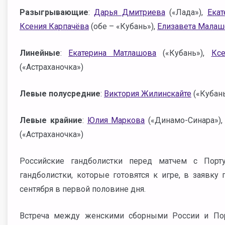
Разыгрывающие
:
Дарья Дмитриева
(«Лада»),
Екат
Ксения Карпачёва
(обе – «Кубань»),
Елизавета Малаш
Линейные
:
Екатерина Матлашова
(«Кубань»),
Кс
(«Астраханочка»)
Левые полусредние
:
Виктория Жилинскайте
(«Кубань
Левые крайние
:
Юлия Маркова
(«Динамо-Синара»)
(«Астраханочка»)
Российские гандболистки перед матчем с Порт
гандболистки, которые готовятся к игре, в заявку
сентября в первой половине дня.
Встреча между женскими сборными России и Пор