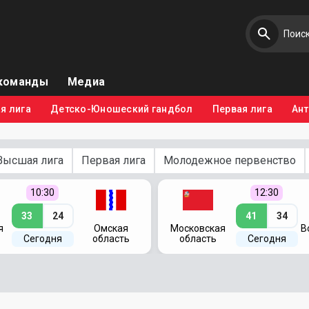
команды
Медиа
я лига
Детско-Юношеский гандбол
Первая лига
Ан
Высшая лига
Первая лига
Молодежное первенство
10:30
12:30
33
24
41
34
я
Омская
Московская
В
Сегодня
область
область
Сегодня