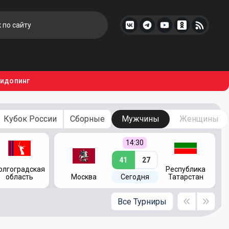
тидопинг
Кубок России
Сборные
Мужчины
Женщины
14:30
41
27
олгоградская
Республика
область
Москва
Сегодня
Татарстан
Все Турниры