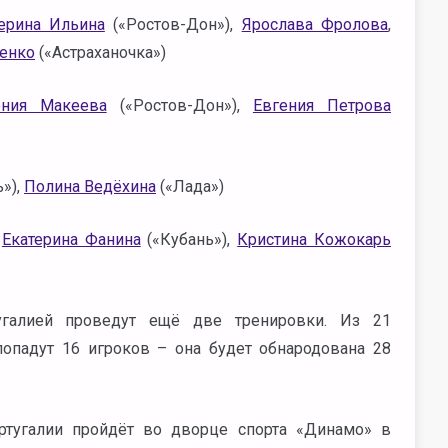
ерина Ильина
(«Ростов-Дон»),
Ярослава Фролова
,
енко
(«Астраханочка»)
ения Макеева
(«Ростов-Дон»),
Евгения Петрова
»),
Полина Ведёхина
(«Лада»)
,
Екатерина Фанина
(«Кубань»),
Кристина Кожокарь
угалией проведут ещё две тренировки. Из 21
 попадут 16 игроков – она будет обнародована 28
тугалии пройдёт во дворце спорта «Динамо» в