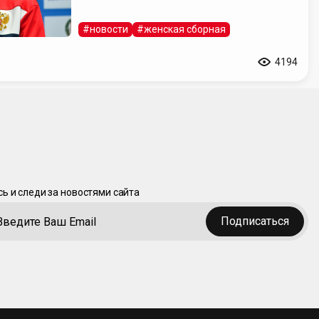
#новости
#женская сборная
4194
ь и следи за новостями сайта
Подписаться