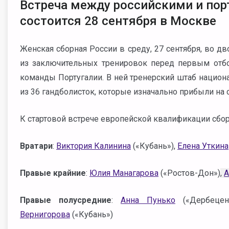
Встреча между российскими и по
состоится 28 сентября в Москве
Женская сборная России в среду, 27 сентября, во д
из заключительных тренировок перед первым отб
команды Португалии. В ней тренерский штаб нацио
из 36 гандболисток, которые изначально прибыли на 
К стартовой встрече европейской квалификации сбор
Вратари
:
Виктория Калинина
(«Кубань»),
Елена Уткина
Правые крайние
:
Юлия Манагарова
(«Ростов-Дон»)
,
А
Правые полусредние
:
Анна Пунько
(«Дербецен
Вернигорова
(«Кубань»)