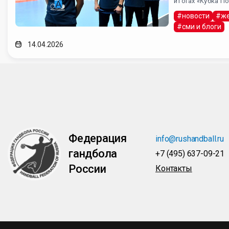
итогах «Кубка П
#новости
#же
#сми и блоги
14.04.2026
Федерация
info@rushandball.ru
гандбола
+7 (495) 637-09-21
России
Контакты