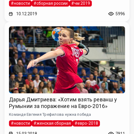
#новости
#сборная россии
#чм 2019
10.12.2019
5996
Дарья Дмитриева: «Хотим взять реванш у
Румынии за поражение на Евро-2016»
Команде Евгения Трефилова нужна победа
#новости
#женская сборная
#евро-2018
15.03.2018
7911