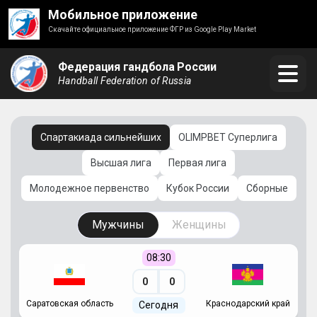
Мобильное приложение
Скачайте официальное приложение ФГР из Google Play Market
Федерация гандбола России
Handball Federation of Russia
Спартакиада сильнейших
OLIMPBET Суперлига
Высшая лига
Первая лига
Молодежное первенство
Кубок России
Сборные
Мужчины
Женщины
08:30
0
0
Саратовская область
Краснодарский край
Ч
Сегодня
ай