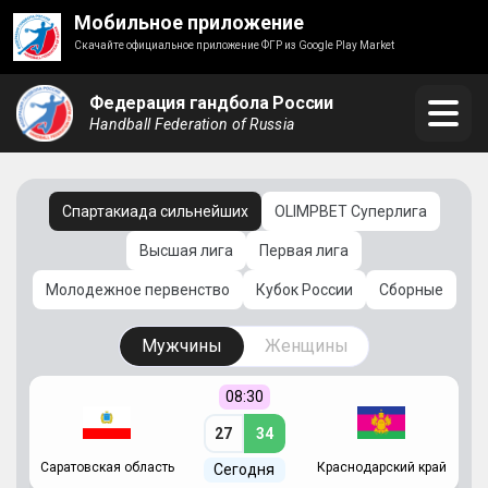
Мобильное приложение
Скачайте официальное приложение ФГР из Google Play Market
Федерация гандбола России
Handball Federation of Russia
Спартакиада сильнейших
OLIMPBET Суперлига
Высшая лига
Первая лига
Молодежное первенство
Кубок России
Сборные
Мужчины
Женщины
08:30
27
34
Саратовская область
Краснодарский край
Ч
Сегодня
ай