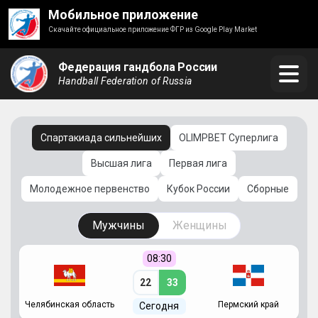
Мобильное приложение
Скачайте официальное приложение ФГР из Google Play Market
Федерация гандбола России
Handball Federation of Russia
Спартакиада сильнейших
OLIMPBET Суперлига
Высшая лига
Первая лига
Молодежное первенство
Кубок России
Сборные
Мужчины
Женщины
08:30
22
33
Челябинская область
Пермский край
С
Сегодня