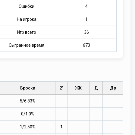
Ошибки
4
На игрока
1
Игр всего
36
Сыгранное время
673
Броски
2'
ЖК
Д
Др
5/6 83%
0/1 0%
1/2 50%
1