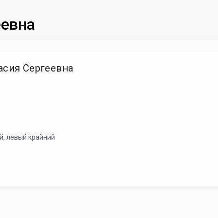
еевна
асия Сергеевна
й, левый крайний