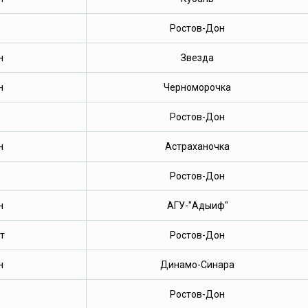
Ростов-Дон
н
Звезда
н
Черноморочка
Ростов-Дон
н
Астраханочка
Ростов-Дон
н
АГУ-"Адыиф"
т
Ростов-Дон
н
Динамо-Синара
Ростов-Дон