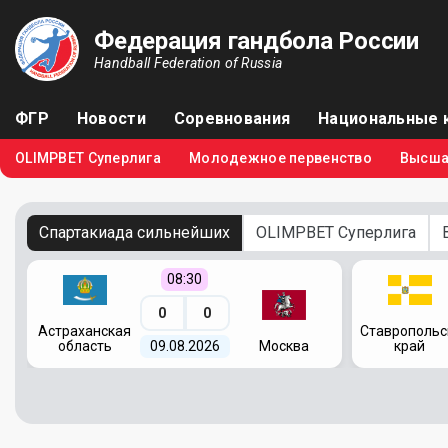
Федерация гандбола России
Handball Federation of Russia
ФГР
Новости
Соревнования
Национальные 
OLIMPBET Суперлига
Молодежное первенство
Высша
Спартакиада сильнейших
OLIMPBET Суперлига
08:30
0
0
я
Астраханская
Ставропольс
область
09.08.2026
Москва
край