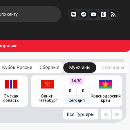
тидопинг
Кубок России
Сборные
Мужчины
Женщины
14:30
0
0
Омская
Санкт-
Краснодарский
область
Петербург
Сегодня
край
Все Турниры