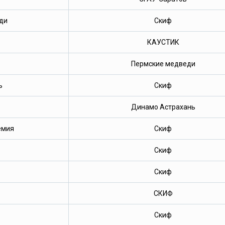
ди
Скиф
КАУСТИК
Пермские медведи
ь
Скиф
Динамо Астрахань
емия
Скиф
Скиф
Скиф
СКИФ
Скиф