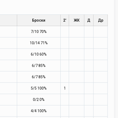
Броски
2'
ЖК
Д
Др
7/10 70%
10/14 71%
6/10 60%
6/7 85%
6/7 85%
5/5 100%
1
0/2 0%
4/4 100%