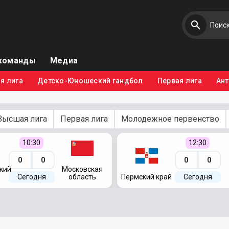
команды
Медиа
я лига
Детско-Юношеский гандбол
Первая лига
Ан
Высшая лига
Первая лига
Молодежное первенство
10:30
12:30
0
0
0
0
кий
Московская
Сегодня
область
Пермский край
Сегодня