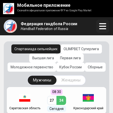
Мобильное приложение
Скачайте официальное приложение ФГР из Google Play Market
Федерация гандбола России
Handball Federation of Russia
Спартакиада сильнейших
OLIMPBET Суперлига
Высшая лига
Первая лига
Молодежное первенство
Кубок России
Сборные
Мужчины
Женщины
08:30
27
34
Саратовская область
Краснодарский край
Ч
Сегодня
ай