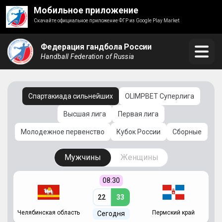
Мобильное приложение
Скачайте официальное приложение ФГР из Google Play Market
Федерация гандбола России
Handball Federation of Russia
Спартакиада сильнейших
OLIMPBET Суперлига
Высшая лига
Первая лига
Молодежное первенство
Кубок России
Сборные
Мужчины
Женщины
08:30
22
33
Челябинская область
Пермский край
С
Сегодня