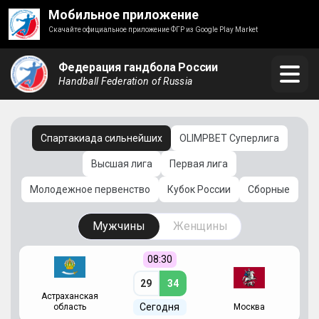
Мобильное приложение
Скачайте официальное приложение ФГР из Google Play Market
Федерация гандбола России
Handball Federation of Russia
Спартакиада сильнейших
OLIMPBET Суперлига
Высшая лига
Первая лига
Молодежное первенство
Кубок России
Сборные
Мужчины
Женщины
08:30
29
34
Астраханская
С
Сегодня
область
Москва