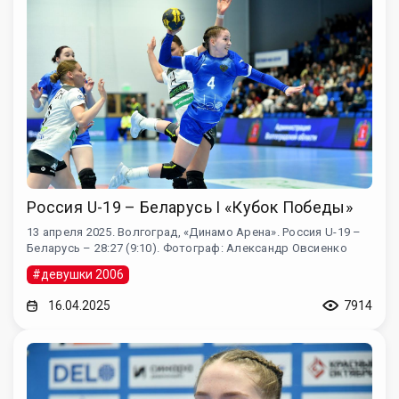
Россия U-19 – Беларусь I «Кубок Победы»
13 апреля 2025. Волгоград, «Динамо Арена». Россия U-19 –
Беларусь – 28:27 (9:10). Фотограф: Александр Овсиенко
#девушки 2006
16.04.2025
7914