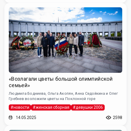
«Возлагали цветы большой олимпийской
семьей»
Людмила Бодниева, Ольга Акопян, Анна Седойкина и Олег
Гребнев возложили цветы на Поклонной горе
#новости
#женская сборная
#девушки 2006
14.05.2025
2598