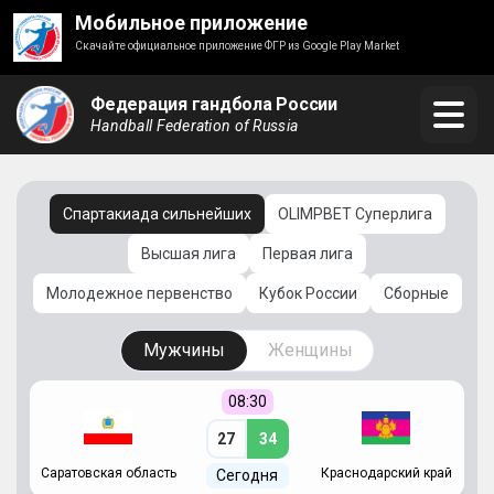
Мобильное приложение
Скачайте официальное приложение ФГР из Google Play Market
Федерация гандбола России
Handball Federation of Russia
Спартакиада сильнейших
OLIMPBET Суперлига
Высшая лига
Первая лига
Молодежное первенство
Кубок России
Сборные
Мужчины
Женщины
08:30
27
34
Саратовская область
Краснодарский край
Ч
Сегодня
ай