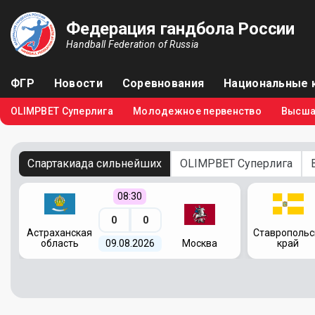
Федерация гандбола России
Handball Federation of Russia
ФГР
Новости
Соревнования
Национальные 
OLIMPBET Суперлига
Молодежное первенство
Высша
Спартакиада сильнейших
OLIMPBET Суперлига
08:30
0
0
я
Астраханская
Ставропольс
область
09.08.2026
Москва
край