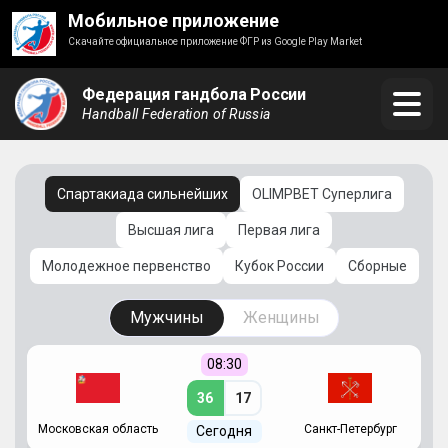
Мобильное приложение
Скачайте официальное приложение ФГР из Google Play Market
Федерация гандбола России
Handball Federation of Russia
Спартакиада сильнейших
OLIMPBET Суперлига
Высшая лига
Первая лига
Молодежное первенство
Кубок России
Сборные
Мужчины
Женщины
08:30
36
17
Московская область
Санкт-Петербург
Сегодня
ть