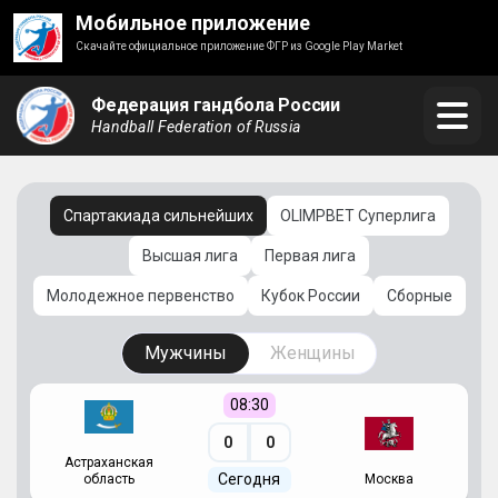
Мобильное приложение
Скачайте официальное приложение ФГР из Google Play Market
Федерация гандбола России
Handball Federation of Russia
Спартакиада сильнейших
OLIMPBET Суперлига
Высшая лига
Первая лига
Молодежное первенство
Кубок России
Сборные
Мужчины
Женщины
08:30
0
0
Астраханская
С
Сегодня
область
Москва